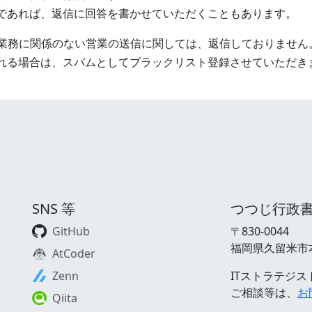
であれば、返信に回答を書かせていただくこともあります。
所業務に関係のない営業の送信に関しては、返信しておりません
れる場合は、スパムとしてブラックリスト登録させていただき
SNS 等
つつじ行政
GitHub
〒830-0044
福岡県久留米市本町
AtCoder
Zenn
ITストラテジ
ご相談等は、
お
Qiita