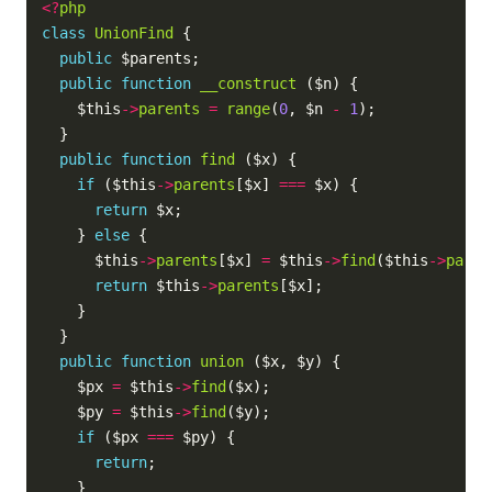
<?
php
class
UnionFind
public
public
function
__construct
    $this
->
parents
=
range
(
0
, $n 
-
1
public
function
find
if
 ($this
->
parents
[$x] 
===
return
    } 
else
      $this
->
parents
[$x] 
=
 $this
->
find
($this
->
paren
return
 $this
->
parents
public
function
union
    $px 
=
 $this
->
find
    $py 
=
 $this
->
find
if
 ($px 
===
return